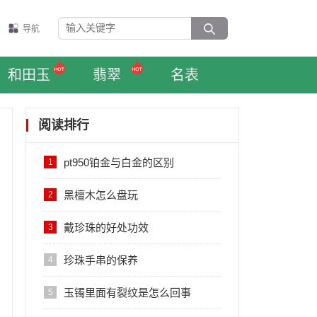
导航
和田玉
翡翠
名表
阅读排行
pt950铂金与白金的区别
1
黑檀木怎么盘玩
2
戴珍珠的好处功效
3
珍珠手串的保养
4
玉镯里面有裂纹是怎么回事
5