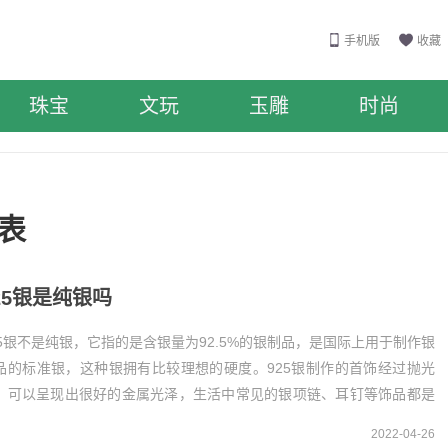
手机版
收藏
珠宝
文玩
玉雕
时尚
列表
25银是纯银吗
25银不是纯银，它指的是含银量为92.5%的银制品，是国际上用于制作银
品的标准银，这种银拥有比较理想的硬度。925银制作的首饰经过抛光
，可以呈现出很好的金属光泽，生活中常见的银项链、耳钉等饰品都是
25银打造的。925...
2022-04-26