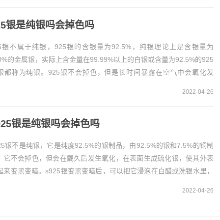
25银是纯银吗会掉色吗
25银不属于纯银，925银的含银量为92.5%，纯银理论上是含银量为
00%的金属银，实际上含金量在99.99%以上的白银或含量为92.5%的925
银都称为纯银。925银不会掉色，但是长时间暴露在空气中会氧化发
925银不是纯银925...
2022-04-26
925银是纯银吗会掉色吗
925银不是纯银，它是纯度92.5%的银制品，由92.5%的银和7.5%的铜制
。它不会掉色，但会在戴久后发生氧化，在表面生成硫化银，使其外表
起来变黑变暗。s925银变黑变暗后，可以把它浸泡在白醋或洗银水里，
用擦银布擦拭。s925银不...
2022-04-26