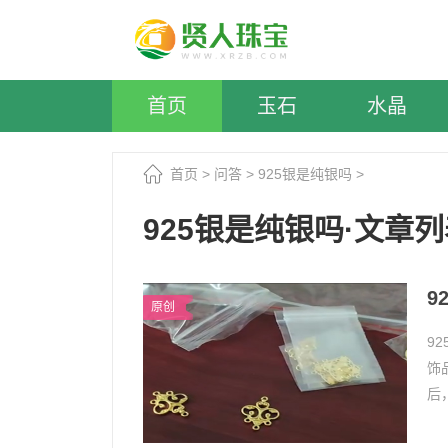
首页
玉石
水晶
首页
>
问答
>
925银是纯银吗
>
925银是纯银吗·文章
9
原创
9
饰
后
由9