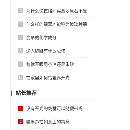
理？
为什么说直播间买翡翠原石不靠
5
谱？
什么样的翡翠才能称为玻璃种翡
6
翠
翡翠的化学成分
7
送人貔貅有什么忌讳
8
貔貅开眼用茶油还是朱砂
9
在家里如何给貔貅开光
10
站长推荐
没有开光的貔貅可以随便带吗
1
貔貅趴在如意上的寓意
2