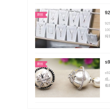
9
原创
9
1
纯
黑。
s
原创
s
成
看
或