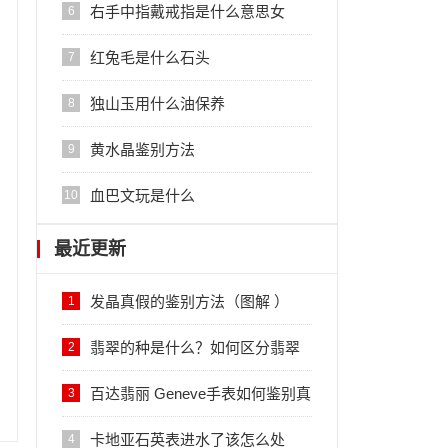
右手中指戴戒指是什么意思女
6
红兔毛是什么石头
7
独山玉用什么油保养
8
黄水晶鉴别方法
9
血巴文玩是什么
10
最近更新
发晶真假的鉴别方法（图解 ）
1
翡翠的种是什么？如何区分翡翠
2
的种？
百达翡丽 Geneve手表如何鉴别真
3
伪？
卡地亚石英表进水了该怎么处
4