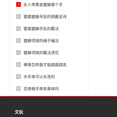
女人带黄金貔貅哪个手
3
蜜蜡貔貅吊坠的佩戴忌讳
4
蜜蜡貔貅吊坠的戴法
5
貔貅项链的绳子编法
6
貔貅项链的戴法讲究
7
佛珠怎样盘才能越盘越亮
8
木手串可以水洗吗
9
花奇楠手串有香味吗
10
文玩