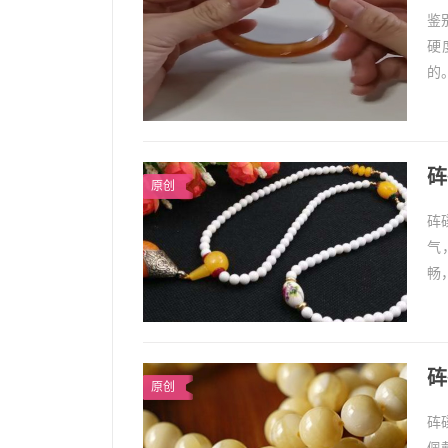
鉴
硬
的
冬
砗
原创
砗
气
畅
污
砗
原创
砗