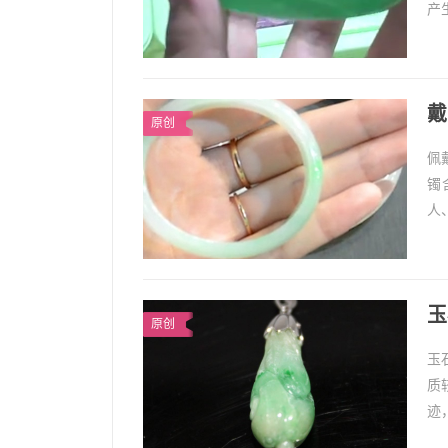
产
可
戴
原创
佩
镯
人
戴
1
玉
原创
玉
质
迹
面