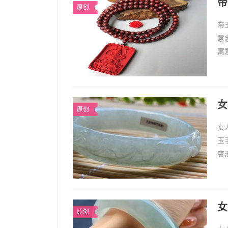
帝
原创
帝
意
寓
质
女
原创
女
玉
变
导
女
原创