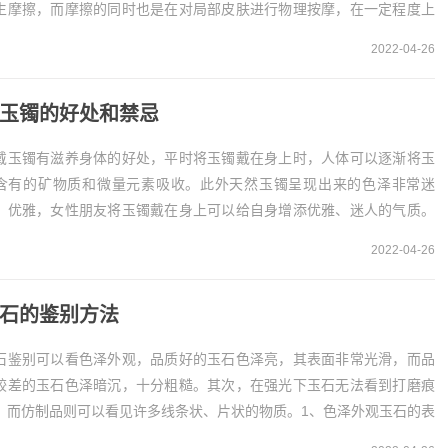
生摩擦，而摩擦的同时也是在对局部皮肤进行物理按摩，在一定程度上
以让皮肤下的血液循环变得更加通畅。1、滋养身体...
2022-04-26
玉镯的好处和禁忌
戴玉镯有滋养身体的好处，平时将玉镯戴在身上时，人体可以逐渐将玉
含有的矿物质和微量元素吸收。此外天然玉镯呈现出来的色泽非常迷
、优雅，女性朋友将玉镯戴在身上可以给自身增添优雅、迷人的气质。
玉镯的好处
2022-04-26
、滋养身体滋养身体是佩戴玉镯主要的...
石的鉴别方法
石鉴别可以看色泽外观，品质好的玉石色泽亮，其表面非常光滑，而品
较差的玉石色泽暗沉，十分粗糙。其次，在强光下玉石无法看到打磨痕
，而仿制品则可以看见许多线条状、片状的物质。1、色泽外观玉石的表
非常的光滑，颜色温润，光泽度也很好。这是因为...