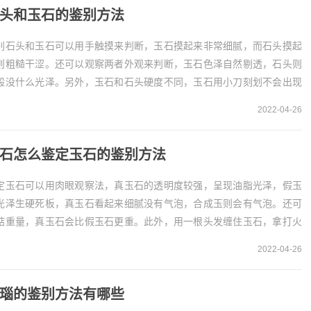
头和玉石的鉴别方法
别石头和玉石可以用手触摸来判断，玉石摸起来非常细腻，而石头摸起
则粗糙干涩。还可以观察两者外观来判断，玉石色泽自然剔透，石头则
般没什么光泽。另外，玉石和石头硬度不同，玉石用小刀刻划不会出现
痕，而石头则会留下痕迹。1、触摸法玉石
2022-04-26
手...
石怎么鉴定玉石的鉴别方法
定玉石可以用肉眼观察法，真玉石的透明度较强，呈现油脂光泽，假玉
光泽生硬死板，真玉石看起来细腻没有气泡，合成玉则会有气泡。还可
掂重量，真玉石会比假玉石更重。此外，用一根头发缠住玉石，拿打火
烧头发，如果是真玉石，头发丝不会断。1、肉眼观...
2022-04-26
瑙的鉴别方法有哪些