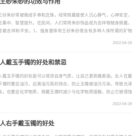
王砂朱砂的功效与作用
王砂朱砂常被做成手串和念珠，经常佩戴能使人沉心静气，心神安定，
念集中、智慧提升。在民间，人们常将朱砂饰品视为吉祥物随身佩戴，
意着吉祥和平安。1、强身健体帝王砂朱砂里含有多种人体所需的矿物
，它可以增强生命力，使人快速恢复体力，还能增加...
2022-04-26
人戴玉手镯的好处和禁忌
人戴玉手镯的好处是可以增添自身气质，让自己更高雅美丽。女人在戴
手镯时要忌油污，远离油污高的场合，防止玉镯被油污污染，导致光泽
淡。也要忌化学物质，佩戴玉镯时减少与化学物质接触，防止它被侵蚀
致坑洼，影响美观度。女人戴玉手镯的好处女人戴玉...
2022-04-26
人右手戴玉镯的好处