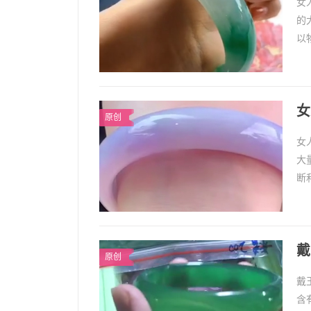
女
的
以
肤
女
原创
女
大
断
身
戴
原创
戴
含