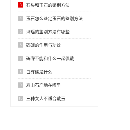
石头和玉石的鉴别方法
3
玉石怎么鉴定玉石的鉴别方法
4
玛瑙的鉴别方法有哪些
5
砗磲的作用与功效
6
砗磲不能和什么一起佩戴
7
白砗磲是什么
8
寿山石产地在哪里
9
三种女人不适合戴玉
10