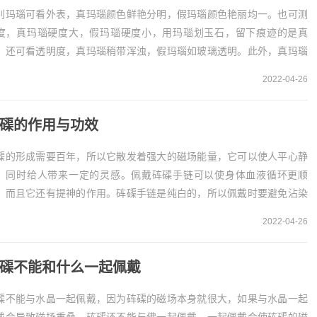
别玛瑙可看外表，真玛瑙颜色鲜艳分明，假玛瑙颜色艳丽均一。也可测
度，真玛瑙硬度大，假玛瑙硬度小，用玛瑙划玉石，留下痕迹的是真
。还可看透明度，真玛瑙稍带浑浊，假玛瑙如玻璃透明。此外，真玛瑙
暖夏凉，假玛瑙温度随外界变化。1、看外表天然玛瑙...
2022-04-26
磲的作用与功效
磲的形成需要百年，所以它散发着强大的磁场能量，它可以使人平心静
，同时给人带来一定的灵感。佩戴砗磲手链可以使身体血液循环更顺
，而且它还有提神的作用。砗磲手链是纯白的，所以佩戴时要避免沾染
渍。砗磲手链的功效和作用砗磲是较珍贵的物质，它的...
2022-04-26
磲不能和什么一起佩戴
磲不能与水晶一起佩戴，因为砗磲的磁场本身就很大，如果与水晶一起