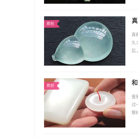
真
原创
真
久
后
断
和
原创
鉴
过
察
和