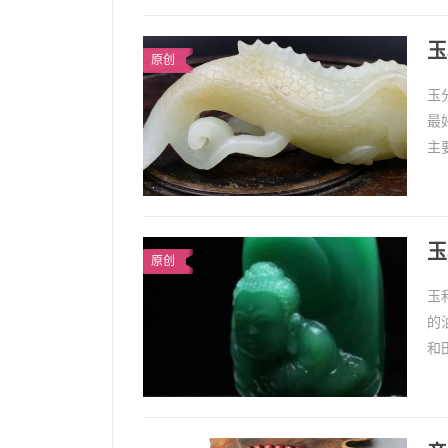
玉
原创
玉
最
主
1
玉
玉
原创
玉
的
和
泽