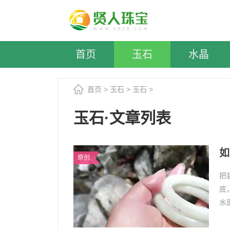
首页
玉石
水晶
首页
>
玉石
>
玉石
>
玉石·文章列表
如
原创
把
底
水
～