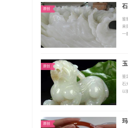
石
原创
鉴
来
一
划
玉石
玉
原创
鉴
石
以
机
玛
原创