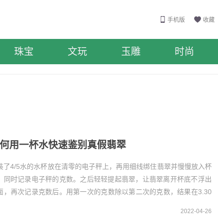
手机版
收藏
珠宝
文玩
玉雕
时尚
何用一杯水快速鉴别真假翡翠
装了4/5水的水杯放在清零的电子秤上，再用细线绑住翡翠并慢慢放入杯
，同时记录电子秤的克数。之后轻轻提起翡翠，让翡翠离开杯底不浮出
面，再次记录克数后。用第一次的克数除以第二次的克数，结果在3.30
3.36之间就说明是真翡翠。一杯水快速...
2022-04-26