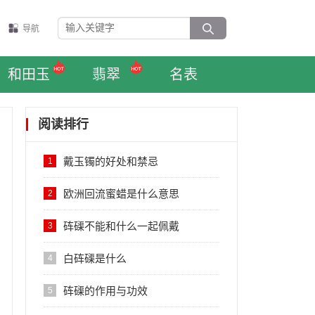
导航
和田玉
翡翠
名表
阅读排行
戴玉镯的好处和禁忌
1
欧洲回流蜜蜡是什么意思
2
砗磲不能和什么一起佩戴
3
白砗磲是什么
4
砗磲的作用与功效
5