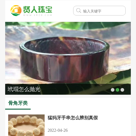
玳瑁怎么抛光
骨角牙类
猛犸牙手串怎么辨别真假
2022-04-26