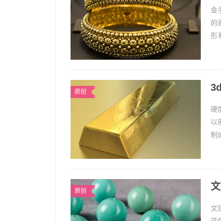
金
的
形
了
3
原创
硬
以
制
也
文
原创
文