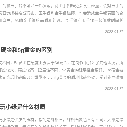
手镯和玉手镯不可以一起佩戴，两个手镯难免会发生碰撞，会对玉手镯
表面造成裂痕或瑕疵。玉手镯和金手镯碰撞，也会造成金手镯表面的变
和弯曲，影响金手镯的品质和外观。金手镯和玉手镯一起佩戴时间长
，会因为两者的摩擦导致金手镯产生变色现象。金和玉...
2022-04-27
d硬金和5g黄金的区别
度不同，5g黄金在硬度上要高于3d硬金，在制作中加入了其他金属，所
密度较大，硬度较高；延展性不同，5g黄金的延展性会更好，3d硬金被
成首饰后比较脆弱；重量不同，5g黄金的质地比较坚硬，受到外界碰撞
不会损坏，而3d硬金的质地较弱容易损...
2022-04-27
玩小绿是什么材质
玩小绿是优质的玉材，指的是绿松石，绿松石颜色各有不同，大都是绿