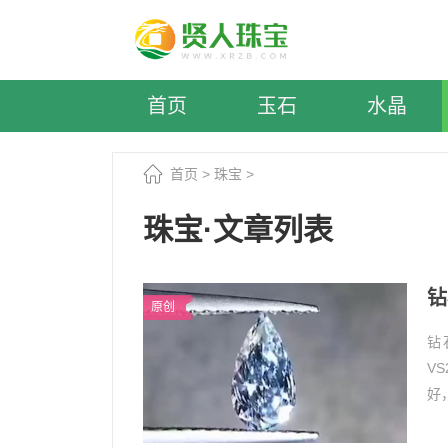
首页
玉石
水晶
首页
>
珠宝
>
珠宝·文章列表
钻
原创
钻
V
好
瑕