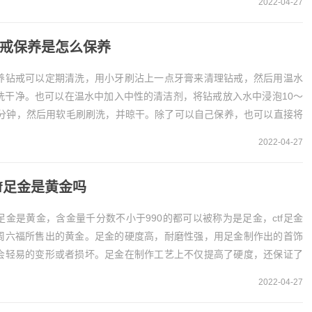
2022-04-27
戒保养是怎么保养
养钻戒可以定期清洗，用小牙刷沾上一点牙膏来清理钻戒，然后用温水
洗干净。也可以在温水中加入中性的清洁剂，将钻戒放入水中浸泡10～
5分钟，然后用软毛刷刷洗，并晾干。除了可以自己保养，也可以直接将
戒送到珠宝店进行护理。1、牙膏保养钻戒可以...
2022-04-27
tf足金是黄金吗
tf足金是黄金，含金量千分数不小于990的都可以被称为是足金，ctf足金
周六福所售出的黄金。足金的硬度高，耐磨性强，用足金制作出的首饰
会轻易的变形或者损坏。足金在制作工艺上不仅提高了硬度，还保证了
来的成色不会发生改变。ctf足金是黄...
2022-04-27