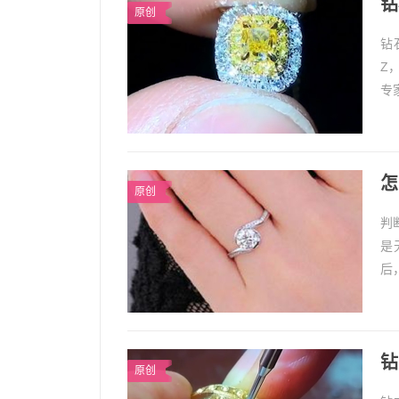
钻
原创
钻
Z
专
d
怎
原创
判
是
后
珠
钻
原创