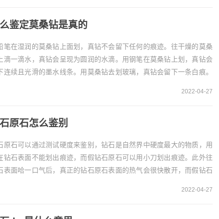
么鉴定莫桑钻是真的
铅笔在湿润的莫桑钻上面划，真钻不会留下任何的痕迹。往干燥的莫桑
上滴一滴水，真钻会呈现为圆润的水滴。用钢笔在莫桑钻上划，真钻会
下连续且光滑的墨水线条。用莫桑钻去划玻璃，真钻会留下一条白痕。
定莫桑钻的方法准备一支铅笔，用铅笔在湿润的莫桑...
2022-04-27
石原石怎么鉴别
石原石可以通过测试硬度来鉴别，钻石是自然界中硬度最大的物质，用
在钻石表面不能划出痕迹，而假钻石原石可以用小刀划出痕迹。此外往
石表面哈一口气后，真正的钻石原石表面的热气会很快散开，而假钻石
石表面的热气会停留很久。1、测试硬度鉴别钻石原...
2022-04-27