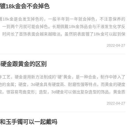
镀18k金会不会掉色
镀18k金是会发生掉色的，一般半年到一年就会掉色，不注意保养的
，一到两个月就可能会掉色。长期佩戴18k金饰品会与汗液发生化学反
，时间长了首饰表面会越来越暗淡。虽然铜表面镀了18k金可以起到保
作用，但时间长了表面会被腐蚀，一样会掉色。...
2022-04-27
d硬金跟黄金的区别
作工艺，硬金是用新方法制成的“硬”黄金，是一种合金，制作中掺入了
他的金属；硬度，3d硬金具有硬度高、耐磨性强等特点，而黄金的硬度
软，很容易弯曲变形；造型，3d硬金可以做出复杂造型的饰品，黄金质
软，很难做出复杂...
2022-04-27
和玉手镯可以一起戴吗