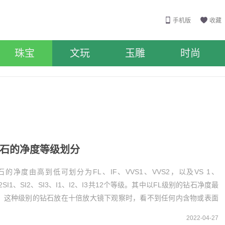
手机版
收藏
珠宝
文玩
玉雕
时尚
石的净度等级划分
石的净度由高到低可划分为FL、IF、VVS1、VVS2，以及VS 1、
S2SI1、SI2、SI3、I1、I2、I3共12个等级。其中以FL级别的钻石净度最
，这种级别的钻石放在十倍放大镜下观察时，看不到任何内含物或表面
疵。钻石净度的等...
2022-04-27