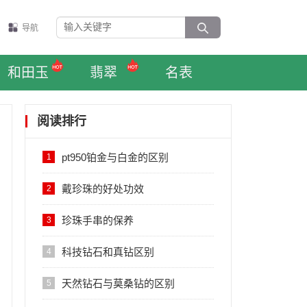
导航
和田玉
翡翠
名表
阅读排行
pt950铂金与白金的区别
1
戴珍珠的好处功效
2
珍珠手串的保养
3
科技钻石和真钻区别
4
天然钻石与莫桑钻的区别
5