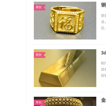
铜
原创
铜
话
应
护
3
原创
制
其
较
地
金
原创