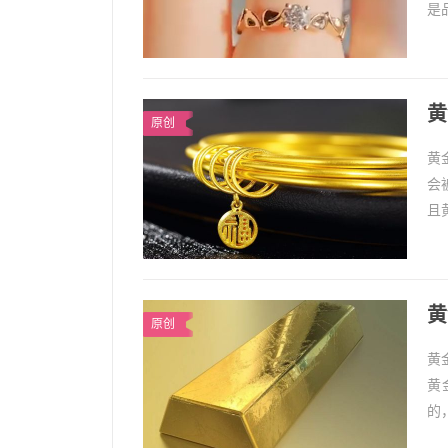
是
钻
黄
原创
黄
会
且
并
黄
原创
黄
黄
的
戴