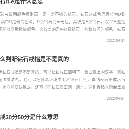
石d-e是什么意思
石d-e说明颜色级别高，是非常不错的钻石。钻石的成色等级分为D到
，其中D是最高色级，D级钻石完全无色，其次是E级钻石，仅宝石鉴定
家能检测到微量颜色，比较差的是K-M级钻石，有着较深的颜色。钻石
-e的含义钻石d-e表示颜色级别，并且是...
2022-04-27
么判断钻石戒指是不是真的
断钻石戒指是不是真的，可以让钻戒正面朝下，看白纸上的汉字，真钻
无法看清的。也可以在低温环境中对着钻石哈气，真钻表面形成水汽
，水汽能很快散去。还可以在钻石表面滴一滴水，遇到真钻水滴会呈露
状。1、白纸鉴定准备一张白纸，在白纸上写几个汉字...
2022-04-27
戒30分50分是什么意思