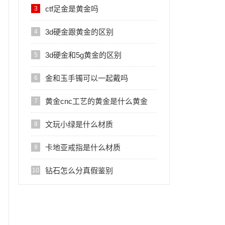
ctf足金是黄金吗
3
3d硬金跟黄金的区别
4
3d硬金和5g黄金的区别
5
金和玉手镯可以一起戴吗
6
黄金cnc工艺的黄金是什么黄金
7
文玩小绿是什么材质
8
卡地亚戒指是什么材质
9
钻石怎么分真假鉴别
10