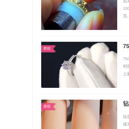
钻
1
克
戒
7
原创
7
材
上
宝
钻
原创
钻
成