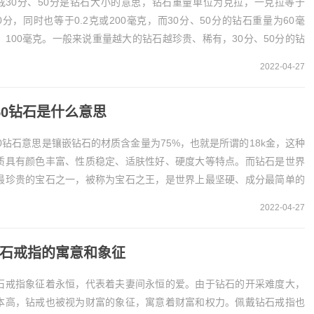
戒30分、50分是钻石大小的意思，钻石重量单位为克拉，一克拉等于
00分，同时也等于0.2克或200毫克，而30分、50分的钻石重量为60毫
、100毫克。一般来说重量越大的钻石越珍贵、稀有，30分、50分的钻
在市场上比较常见。钻戒30...
2022-04-27
50钻石是什么意思
50钻石意思是镶嵌钻石的材质含金量为75%，也就是所谓的18k金，这种
质具有颜色丰富、性质稳定、适肤性好、硬度大等特点。而钻石是世界
最珍贵的宝石之一，被称为宝石之王，是世界上最坚硬、成分最简单的
石。750钻石的意思750钻石的意思其...
2022-04-27
石戒指的寓意和象征
石戒指象征着永恒，代表着夫妻间永恒的爱。由于钻石的开采难度大，
本高，钻戒也被视为财富的象征，寓意着财富和权力。佩戴钻石戒指也