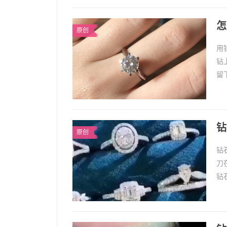
怎
原创
用
钻
留
鉴
钻
原创
钻
刀
钻
原