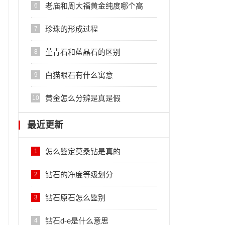
老庙和周大福黄金纯度哪个高
6
珍珠的形成过程
7
堇青石和蓝晶石的区别
8
白猫眼石有什么寓意
9
黄金怎么分辨是真是假
10
最近更新
怎么鉴定莫桑钻是真的
1
钻石的净度等级划分
2
钻石原石怎么鉴别
3
钻石d-e是什么意思
4