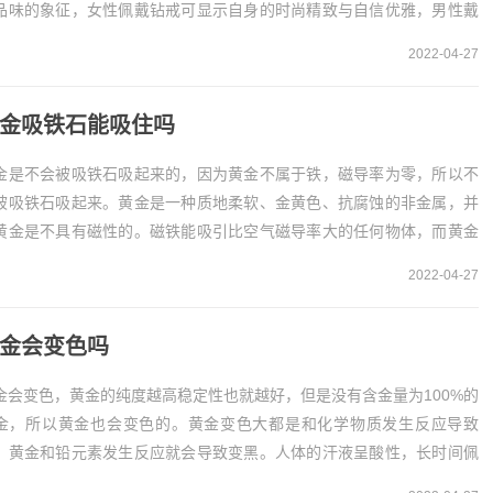
品味的象征，女性佩戴钻戒可显示自身的时尚精致与自信优雅，男性戴
戒是事业成功和身份地位的彰显。1、永恒钻石的质...
2022-04-27
金吸铁石能吸住吗
金是不会被吸铁石吸起来的，因为黄金不属于铁，磁导率为零，所以不
被吸铁石吸起来。黄金是一种质地柔软、金黄色、抗腐蚀的非金属，并
黄金是不具有磁性的。磁铁能吸引比空气磁导率大的任何物体，而黄金
不是磁导性金属，因此不会被吸起来。黄金吸铁石不...
2022-04-27
金会变色吗
金会变色，黄金的纯度越高稳定性也就越好，但是没有含金量为100%的
金，所以黄金也会变色的。黄金变色大都是和化学物质发生反应导致
，黄金和铅元素发生反应就会导致变黑。人体的汗液呈酸性，长时间佩
黄金首饰也会使其发生反应，导致黄金变色。黄金...