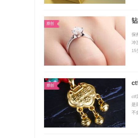
钻
原创
保
冲
1
钻
c
原创
c
是
不
原