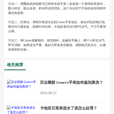
方法一：用颗粒状的硅胶与已经积水的手表一起放进一个密闭的容器内，
数小时后，取出名表，积水即全部消失。这个办法对于手表的走时和部件
都没有损害;
方法二：灯烤法：用纸巾将进水后的Cartier手表包住，放在40瓦的电灯泡
附近约15厘米处，烘烤约30分钟，卡地亚表内水汽即可水气。千万不要用
火烤;
方法三：将Cartier表蒙朝内、底壳朝外，反戴在手腕上，两个小时后水气
即可消除。如果进水严重，最好立即送表店擦油，清除机芯的水分，以避
免零部件生锈。
相关推荐
百达翡丽 Geneve手表如何鉴别真伪？
2024-08-21
卡地亚石英表进水了该怎么处理？