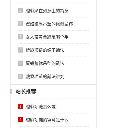
貔貅趴在如意上的寓意
5
蜜蜡貔貅吊坠的佩戴忌讳
6
女人带黄金貔貅哪个手
7
貔貅项链的绳子编法
8
蜜蜡貔貅吊坠的戴法
9
貔貅项链的戴法讲究
10
站长推荐
貔貅项链怎么戴
1
貔貅项链的寓意是什么
2