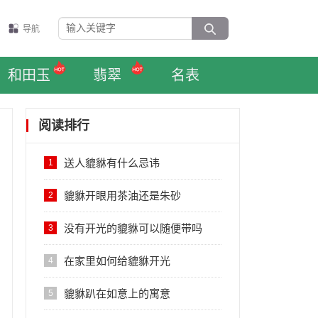
导航
和田玉
翡翠
名表
阅读排行
送人貔貅有什么忌讳
1
貔貅开眼用茶油还是朱砂
2
没有开光的貔貅可以随便带吗
3
在家里如何给貔貅开光
4
貔貅趴在如意上的寓意
5