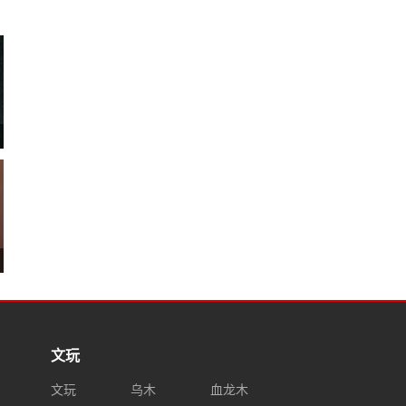
文玩
文玩
乌木
血龙木