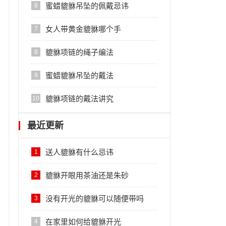
蜜蜡貔貅吊坠的佩戴忌讳
6
女人带黄金貔貅哪个手
7
貔貅项链的绳子编法
8
蜜蜡貔貅吊坠的戴法
9
貔貅项链的戴法讲究
10
最近更新
送人貔貅有什么忌讳
1
貔貅开眼用茶油还是朱砂
2
没有开光的貔貅可以随便带吗
3
在家里如何给貔貅开光
4