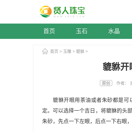
首页
玉石
水晶
首页
>
玉雕
>
貔貅
>
貔貅开
原创
作者： 贤人
貔貅开眼用茶油或者朱砂都是可
定。可以选择一个吉日，将貔貅的头
朱砂，先点一下左眼，后点一下右眼