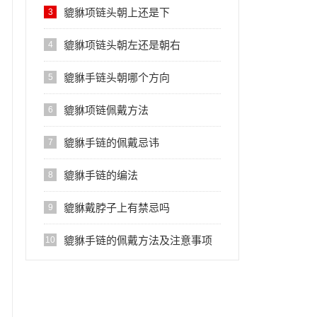
貔貅项链头朝上还是下
3
貔貅项链头朝左还是朝右
4
貔貅手链头朝哪个方向
5
貔貅项链佩戴方法
6
貔貅手链的佩戴忌讳
7
貔貅手链的编法
8
貔貅戴脖子上有禁忌吗
9
貔貅手链的佩戴方法及注意事项
10