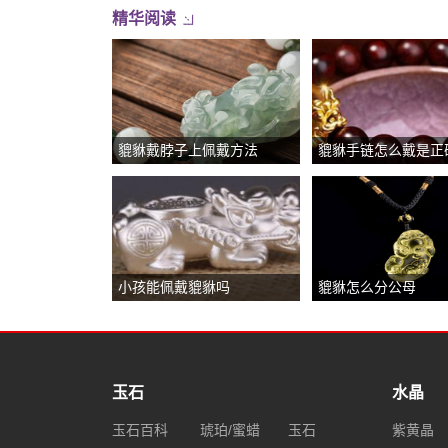
精华阅读
貔貅戴脖子上佩戴方法
貔貅手链怎么戴是正
小孩能佩戴貔貅吗
貔貅怎么分公母
玉石
水晶
玉石百科
琥珀/蜜蜡
玉石
紫黄晶