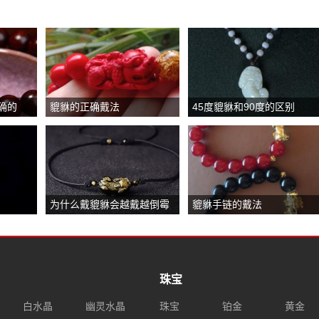
确的
貔貅的正确戴法
45度貔貅和90度的区别
为什么戴貔貅会越戴越倒霉
貔貅手链的戴法
珠宝
白水晶
幽灵水晶
珠宝
铂金
黄金