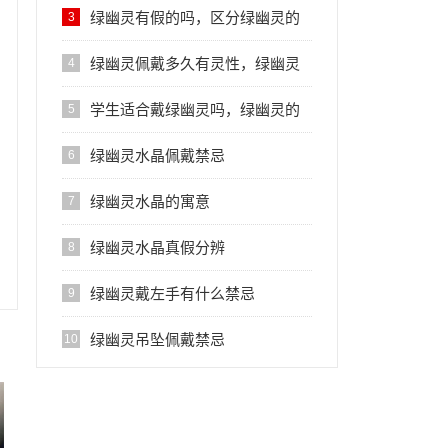
幽灵的作用
绿幽灵有假的吗，区分绿幽灵的
3
小妙招
绿幽灵佩戴多久有灵性，绿幽灵
4
的佩戴禁忌
学生适合戴绿幽灵吗，绿幽灵的
5
好处
绿幽灵水晶佩戴禁忌
6
绿幽灵水晶的寓意
7
绿幽灵水晶真假分辨
8
绿幽灵戴左手有什么禁忌
9
绿幽灵吊坠佩戴禁忌
10