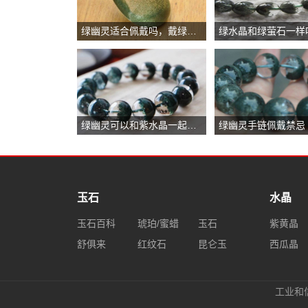
绿幽灵适合佩戴吗，戴绿幽灵的好处
绿水晶和绿萤石一样
绿幽灵可以和紫水晶一起戴吗
绿幽灵手链佩戴禁忌
玉石
水晶
玉石百科
琥珀/蜜蜡
玉石
紫黄晶
舒俱来
红纹石
昆仑玉
西瓜晶
工业和