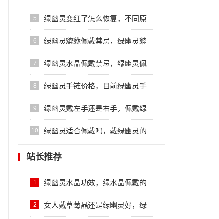
戴好处多多
绿幽灵变红了怎么恢复，不同原
5
因及时对症下药
绿幽灵貔貅佩戴禁忌，绿幽灵貔
6
貅的佩戴讲究
绿幽灵水晶佩戴禁忌，绿幽灵佩
7
戴注意事项
绿幽灵手链价格，目前绿幽灵手
8
链市场趋势
绿幽灵戴左手还是右手，佩戴绿
9
幽灵手串的禁忌
绿幽灵适合佩戴吗，戴绿幽灵的
10
好处
站长推荐
绿幽灵水晶功效，绿水晶佩戴的
1
好处
女人戴草莓晶还是绿幽灵好，绿
2