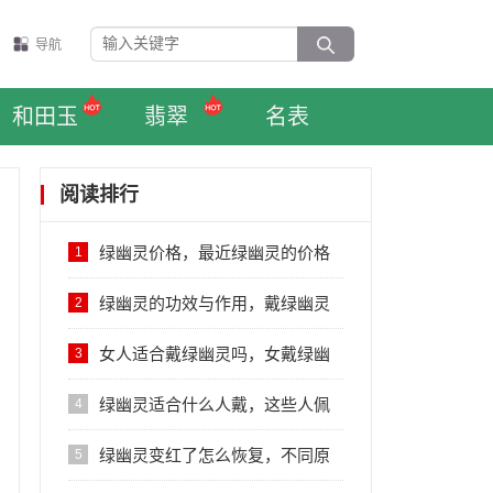
导航
和田玉
翡翠
名表
阅读排行
绿幽灵价格，最近绿幽灵的价格
1
行情
绿幽灵的功效与作用，戴绿幽灵
2
的五大好处
女人适合戴绿幽灵吗，女戴绿幽
3
灵的禁忌
绿幽灵适合什么人戴，这些人佩
4
戴好处多多
绿幽灵变红了怎么恢复，不同原
5