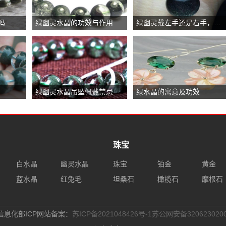
吗
绿幽灵水晶的功效与作用
绿幽灵戴左手还是右手，佩戴绿幽灵手串的禁忌
绿幽灵水晶吊坠佩戴禁忌
绿水晶的寓意及功效
珠宝
白水晶
幽灵水晶
珠宝
铂金
黄金
蓝水晶
红兔毛
坦桑石
橄榄石
摩根石
信息化部ICP网站备案：
苏ICP备2021048426号-1
苏公网安备3206230200