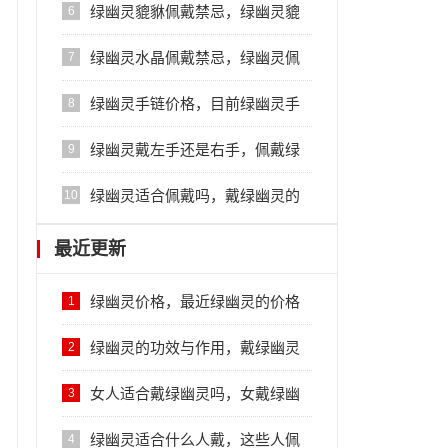
因及时对症下药
绿幽灵貔貅佩戴禁忌，绿幽灵貔
6
貅的佩戴讲究
绿幽灵水晶佩戴禁忌，绿幽灵佩
7
戴注意事项
绿幽灵手链价格，目前绿幽灵手
8
链市场趋势
绿幽灵戴左手还是右手，佩戴绿
9
幽灵手串的禁忌
绿幽灵适合佩戴吗，戴绿幽灵的
10
好处
最近更新
绿幽灵价格，最近绿幽灵的价格
1
行情
绿幽灵的功效与作用，戴绿幽灵
2
的五大好处
女人适合戴绿幽灵吗，女戴绿幽
3
灵的禁忌
绿幽灵适合什么人戴，这些人佩
4