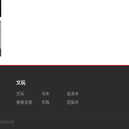
文玩
文玩
乌木
血龙木
骨角牙类
天珠
花梨木
0424号