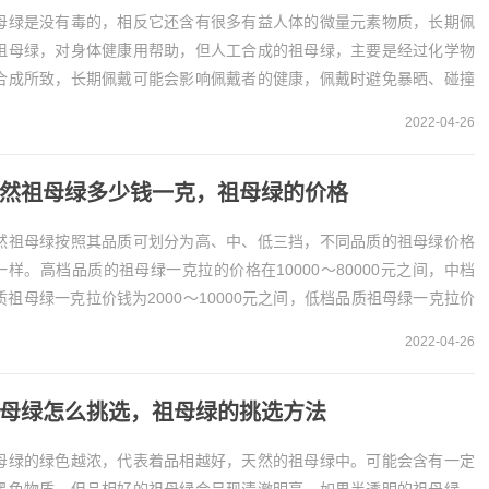
母绿是没有毒的，相反它还含有很多有益人体的微量元素物质，长期佩
祖母绿，对身体健康用帮助，但人工合成的祖母绿，主要是经过化学物
合成所致，长期佩戴可能会影响佩戴者的健康，佩戴时避免暴晒、碰撞
油污。一、祖母绿是无毒的祖母绿是非常珍贵的宝石...
2022-04-26
然祖母绿多少钱一克，祖母绿的价格
然祖母绿按照其品质可划分为高、中、低三挡，不同品质的祖母绿价格
一样。高档品质的祖母绿一克拉的价格在10000～80000元之间，中档
质祖母绿一克拉价钱为2000～10000元之间，低档品质祖母绿一克拉价
在几百至几千元不等。天然祖母绿...
2022-04-26
母绿怎么挑选，祖母绿的挑选方法
母绿的绿色越浓，代表着品相越好，天然的祖母绿中。可能会含有一定