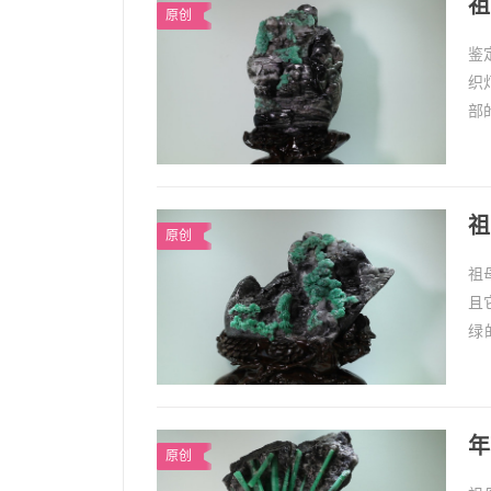
祖
原创
鉴
织
部
真
祖
原创
祖
且
绿
一
年
原创