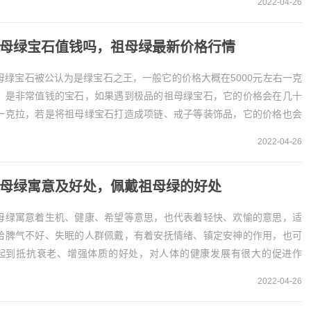
2022-04-26
、颜色判断
无心...
母绿宝石值钱吗，祖母绿最新价格行情
母绿宝石被公认为是绿宝石之王，一般它的价格大概在5000元左右一克
，是非常值钱的宝石，如果遇到极品的祖母绿宝石，它的价格会在几十
一克拉，若是将祖母绿宝石打造成项链、戒子等装饰品，它的价格也会
加的昂贵。祖母绿宝石非常值钱
2022-04-26
祖母绿宝...
母绿寓意及好处，佩戴祖母绿的好处
母绿寓意着生机、健康、希望等意思，也代表着轻快、欢愉的意思，适
给脾气不好、失眠的人群佩戴，有着安抚情绪、镇定安神的作用，也可
起到抵抗衰老、增强体质的好处，对人体的健康发展有很大的促进作
。一、祖母绿的寓意
2022-04-26
、长寿健康
母绿的产量非...