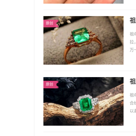
1
很多
祖
原创
祖
拉
万
更
1、
祖
原创
祖
合
以
用
1
祖