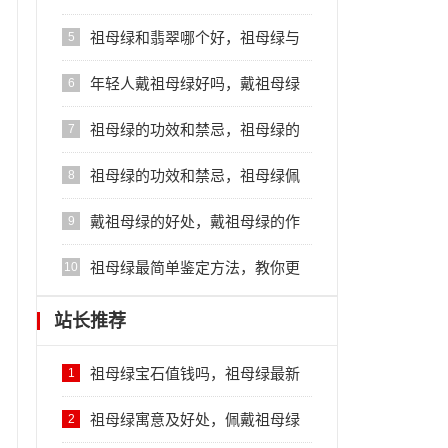
方法
祖母绿和翡翠哪个好，祖母绿与
5
翡翠的区别
年轻人戴祖母绿好吗，戴祖母绿
6
的好处
祖母绿的功效和禁忌，祖母绿的
7
注意事项
祖母绿的功效和禁忌，祖母绿佩
8
戴的禁忌
戴祖母绿的好处，戴祖母绿的作
9
用
祖母绿最简单鉴定方法，教你更
10
快区分真假
站长推荐
祖母绿宝石值钱吗，祖母绿最新
1
价格行情
祖母绿寓意及好处，佩戴祖母绿
2