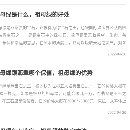
母绿是什么，祖母绿的好处
母绿是非常贵的宝石，它被称为绿宝石之王，也被国际珠宝界公认的四
名贵宝石之一，是绿宝石中的绿柱石，祖母绿寓意着希望、生命、善
、永恒和幸运的意思，在风水的角度上，它可以吸收天地之灵气，对各
器官有缓解压力的作用。祖母绿是绿宝石之王
2022-04-26
对...
母绿跟翡翠哪个保值，祖母绿的优势
母绿是绿宝石之王，被公认为世界五大名贵宝石之一，它的价格大概在
000一拉克，如果是极品的祖母绿，可能会破几十万，而翡翠是玉石之
，在玉石里是佼佼者，它的价格大概在3000～5000元一克拉，从整体上
说，祖母绿更保值。祖母绿的价格更保值...
2022-04-26