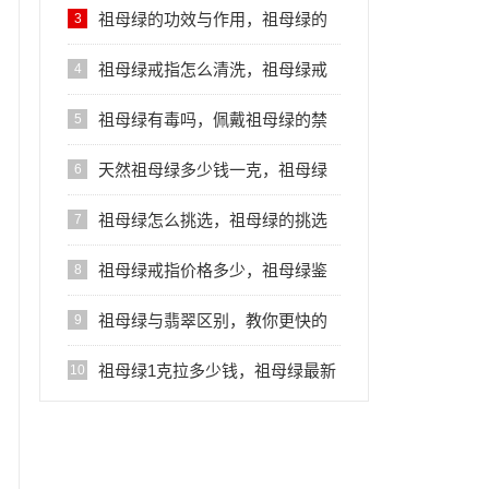
的好处
祖母绿的功效与作用，祖母绿的
3
好处
祖母绿戒指怎么清洗，祖母绿戒
4
指的清洗方法
祖母绿有毒吗，佩戴祖母绿的禁
5
忌
天然祖母绿多少钱一克，祖母绿
6
的价格
祖母绿怎么挑选，祖母绿的挑选
7
方法
祖母绿戒指价格多少，祖母绿鉴
8
别方法
祖母绿与翡翠区别，教你更快的
9
区分彼此
祖母绿1克拉多少钱，祖母绿最新
10
价格行情