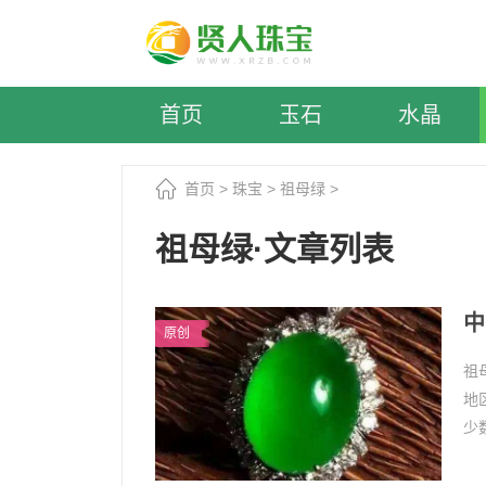
首页
玉石
水晶
首页
>
珠宝
>
祖母绿
>
祖母绿·文章列表
中
原创
祖
地
少
海
1、.