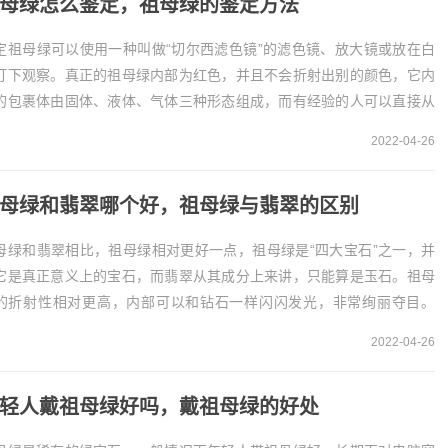
母绿怎么鉴定，祖母绿的鉴定方法
定祖母绿可以使用一种叫做“切尔西滤色镜”的滤色镜、放大镜或放在白
灯下观察。真正的祖母绿内部为红色，并且不会折射出别的颜色，它内
的包裹体由固体、液体、气体三种形态组成，而有经验的人可以直接从
假祖母绿的重量来直接...
2022-04-26
母绿和翡翠哪个好，祖母绿与翡翠的区别
母绿和翡翠相比，祖母绿相对更好一点，祖母绿是“四大宝石”之一，并
它是真正意义上的宝石，而翡翠从其成分上来讲，只能算是玉石。祖母
的折射性相对更高，内部可以和钻石一样闪闪发光，非常绚丽夺目。
、祖母绿更好一点1、祖...
2022-04-26
轻人戴祖母绿好吗，戴祖母绿的好处