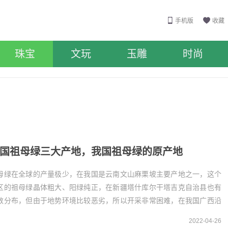
手机版
收藏
珠宝
文玩
玉雕
时尚
国祖母绿三大产地，我国祖母绿的原产地
母绿在全球的产量极少，在我国是云南文山麻栗坡主要产地之一，这个
区的祖母绿晶体粗大、阳绿纯正，在新疆塔什库尔干塔吉克自治县也有
数分布，但由于地势环境比较恶劣，所以开采非常困难，在我国广西沿
一带也有少数分布。中国祖母绿的三大原产地
2022-04-26
..