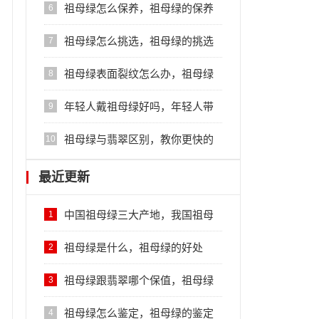
祖母绿怎么保养，祖母绿的保养
6
方法
祖母绿怎么挑选，祖母绿的挑选
7
方法
祖母绿表面裂纹怎么办，祖母绿
8
日常保养方法
年轻人戴祖母绿好吗，年轻人带
9
祖母绿的好处
祖母绿与翡翠区别，教你更快的
10
区分彼此
最近更新
中国祖母绿三大产地，我国祖母
1
绿的原产地
祖母绿是什么，祖母绿的好处
2
祖母绿跟翡翠哪个保值，祖母绿
3
的优势
祖母绿怎么鉴定，祖母绿的鉴定
4