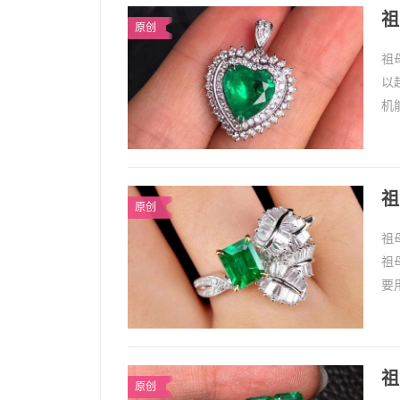
祖
原创
祖
以
机
绿
1
祖
祖
原创
祖
祖
要
戒
1
祖
祖
原创