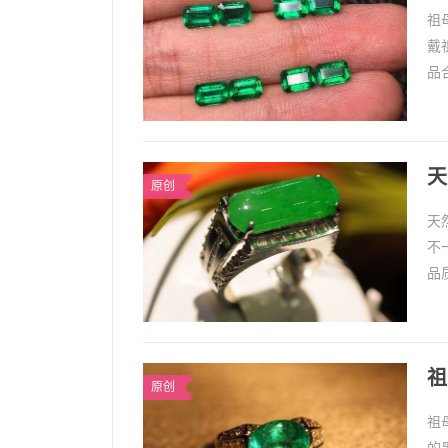
祖
戴
品
和
天
原创
天
不
品
钱
祖
原创
祖