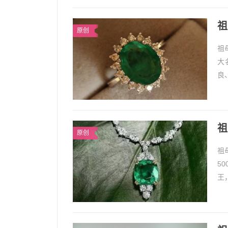
祖
原创
祖
大
良
个
1、
祖
原创
祖
5
王
来