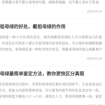
。但需要注意不要让祖母绿与酸、碱物质接触，也不要让其处于高温、
烟的环境，会对祖母绿的品质造成一定影响。一、祖母...
2022-04-26
祖母绿的好处，戴祖母绿的作用
母绿是一种十分珍贵的宝石，相传佩戴祖母绿的人可以保障自己的爱
，并且在古代很多人都认为祖母绿对身体有益处，可以保护和缓解脏器
适的症状。祖母绿还是一种有灵性的宝石，佩戴祖母绿还能让佩戴者宁
静神，在驱邪避煞、抵御毒蛇猛兽有一定作用。戴祖母...
2022-04-26
母绿最简单鉴定方法，教你更快区分真假
鉴别祖母绿的过程中，天然的祖母绿在紫外线的照射下，它会呈现出红
荧光，若是从内部观察祖母绿，可以看到内部不同的形态混合在一起，
母绿的密度大概在2.67～2.90，通常比人工、假祖母绿要重一些。鉴定
母绿的简单方法