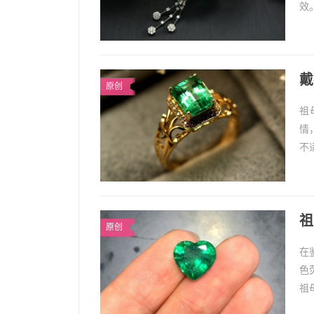
效
油
戴
原创
祖
情
不
心
祖
原创
在
色
祖
祖