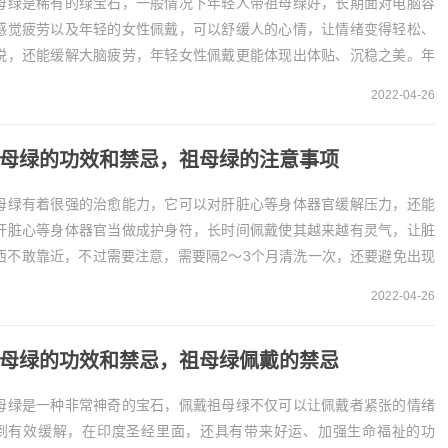
母绿是稀有的绿宝石，一般情况下年轻人带祖母绿好，长期面对电脑容
感觉疲劳以及年轻的女性佩戴，可以舒缓人的心情，让情绪变得轻松、
悦，还能缓解大脑疲劳，年轻女性佩戴更能体现出体贴、沉稳之美。年
人带祖母绿好1、祖母绿是一种绿宝石之王，很多人...
2022-04-26
母绿的功效和禁忌，祖母绿的注意事项
母绿有着很强的治愈能力，它可以对肝脏心等身体器官缓解压力，还能
肝脏心等身体器官当做成护身符，长时间佩戴使其越来越有灵气，让脏
西不敢靠近，不过需要注意，需要隔2～3个月清洗一次，还要避免出现
高温的环境下。一、祖母绿的功效
2022-04-26
缓解压力...
母绿的功效和禁忌，祖母绿佩戴的禁忌
母绿是一种非常神奇的宝石，佩戴祖母绿不仅可以让佩戴者紧张的情绪
到有效缓解，在印度圣经里面，还具有带来好运、加强生命福祉的功