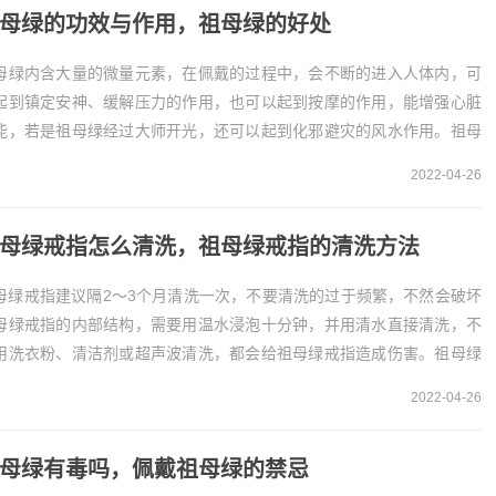
母绿的功效与作用，祖母绿的好处
母绿内含大量的微量元素，在佩戴的过程中，会不断的进入人体内，可
起到镇定安神、缓解压力的作用，也可以起到按摩的作用，能增强心脏
能，若是祖母绿经过大师开光，还可以起到化邪避灾的风水作用。祖母
的功效
2022-04-26
、镇定安神
母绿中蕴含着大量的微量...
母绿戒指怎么清洗，祖母绿戒指的清洗方法
母绿戒指建议隔2～3个月清洗一次，不要清洗的过于频繁，不然会破坏
母绿戒指的内部结构，需要用温水浸泡十分钟，并用清水直接清洗，不
用洗衣粉、清洁剂或超声波清洗，都会给祖母绿戒指造成伤害。祖母绿
指4个步骤清洗
2022-04-26
、清洗时间
母绿戒指佩戴...
母绿有毒吗，佩戴祖母绿的禁忌