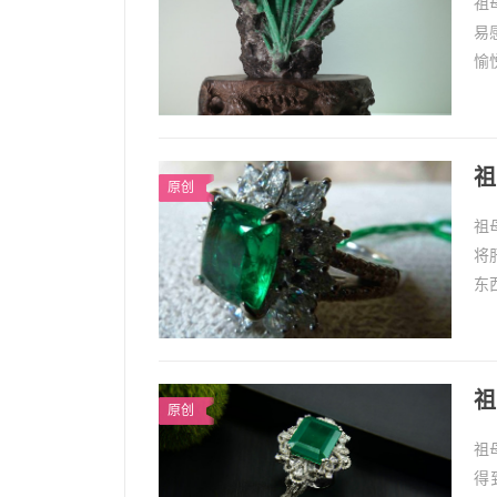
祖
易
愉
轻
祖
原创
祖
将
东
在
1、
祖
原创
祖
得