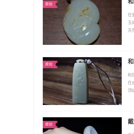
和
原创
在
玉
天
和
...
和
原创
和
在
顶
资
1、
戴
原创