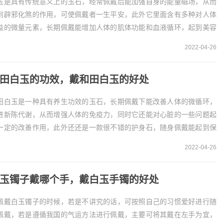
玉是具有传统意义上的玉石，经常佩戴后能加强自身的能量磁场，从而
到辟邪化煞的作用，可使佩戴者一生平安，此外它里面含有多种对人体
益的微量元素，长期佩戴能增加人体的肌体功能和血液循环，起到美容
颜的功效。戴白玉镯子的好处
2022-04-26
、驱邪挡灾白玉是...
田白玉的功效，戴和田白玉的好处
田白玉是一种具有养生功效的玉石，长期佩戴下能改善人体的微循环，
进新陈代谢，从而增强人体的免疫力，同时它还能对心脏的一些问题起
一定的改善作用，此外还还是一款很不错的护身石，随身佩戴能起到保
安的作用。和田白玉的功效
2022-04-26
、增强免疫力
...
玉镯子戴哪个手，戴白玉手镯的好处
佩戴白玉镯子的时候，若是不讲究的话，可按照自己的习惯爱好进行随
佩戴，若是遵循我国的气运方法进行佩戴，主要可将其戴在左手为宜，