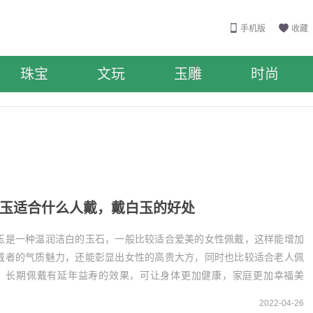
手机版
收藏
珠宝
文玩
玉雕
时尚
玉适合什么人戴，戴白玉的好处
玉是一种温润洁白的玉石，一般比较适合爱美的女性佩戴，这样能增加
戴者的气质魅力，还能彰显出女性的高贵大方，同时也比较适合老人佩
，长期佩戴有延年益寿的效果，可让身体更加健康，家庭更加幸福美
。白玉适合什么人戴
2022-04-26
、爱美的女性佩戴白玉温润洁...