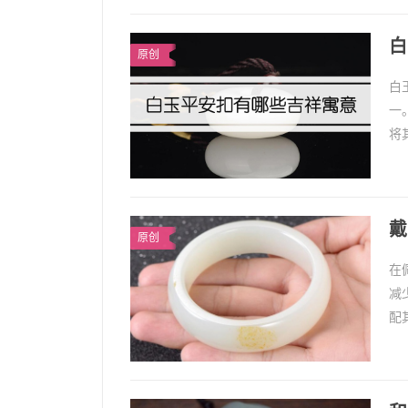
白
原创
白
一
将
安
戴
原创
在
减
配
其
1、