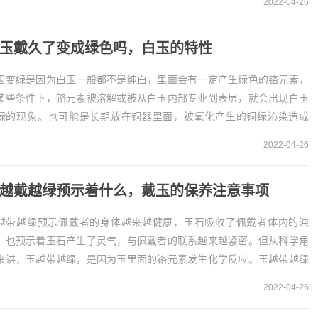
2022-04-26
玉是很多人比较喜欢的玉石品种...
玉戴久了变成绿色吗，白玉的特性
玉变绿是因为白玉一般都不是纯白，里面会有一定产生绿色的铬元素，
某些条件下，铬元素被溶解或被从白玉内部专业到表层，就会出现白玉
绿的现象。也可能是长期放在铜器里面，被氧化产生的铜绿沁染造成
。白玉带久变绿色的原因1、很多人应该都想知道白玉...
2022-04-26
越戴越绿预示着什么，戴玉的保养注意事项
越带越绿预示佩戴者的身体越来越健康，玉石吸收了佩戴者体内的浊
。也预示着玉石产生了灵气，与佩戴者的联系越来越紧密。但从科学角
来讲，玉越带越绿，是因为玉里面的铬元素发生化学反应。玉越带越绿
示价值越高1、玉越带越绿是一种正常的现象，那么玉...
2022-04-26