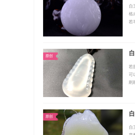
白
格
若
白
白
原创
若
可
刷
为
白
原创
白