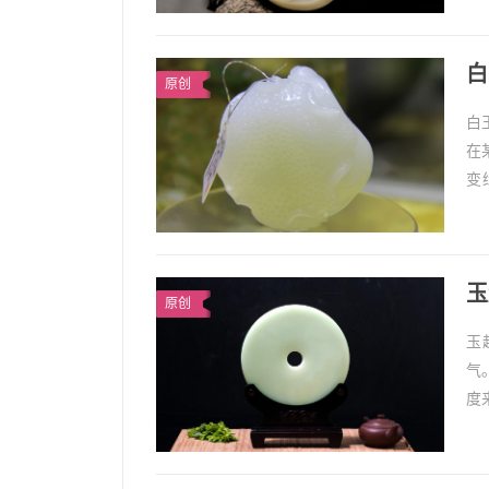
白
白
原创
白
在
变
的
玉
原创
玉
气
度
预