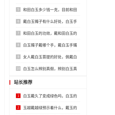
田白玉的方法
和田白玉多少钱一克，目前和田
5
白玉的最近行情
戴白玉镯子有什么好处，白玉手
6
镯的功效
和田白玉的功效，戴和田白玉的
7
好处
白玉镯子戴哪个手，戴白玉手镯
8
的好处
女人戴白玉菩提的好处，佩戴白
9
玉菩提的作用
白玉怎么辨别真假，辨别白玉真
10
假小妙招
站长推荐
白玉戴久了变成绿色吗，白玉的
1
特性
玉越戴越绿预示着什么，戴玉的
2