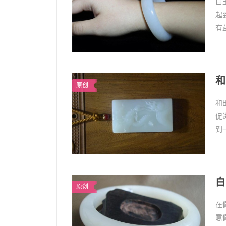
白
起
有
养
1
和
原创
和
促
到
平
1
俗话
白
原创
在
意