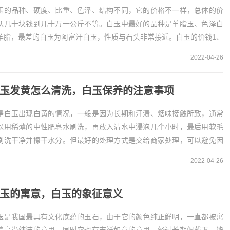
玉的品种、硬度、比重、色泽、结构不同，它的价格不一样，总体的价
从几十块钱到几十万一公斤不等。白玉中最好的品种是羊脂玉、色泽白
羊脂，最差的白玉为阿富汗白玉，性质与石头非常接近。白玉的价钱1、
玉是目前市场上比较常见的玉石之一，很多人应该...
2022-04-26
玉发黄怎么清洗，白玉保养的注意事项
是白玉出现白黄的情况，一般是因为长期和汗渍、烟味接触所致，通常
以用稀薄的中性肥皂水刷洗，再放入清水中浸泡几个小时，最后用软毛
刷洗干净并擦干水分。但最好的处理方式是交给商家处理，可以避免因
洗涤剂使用不当受到损伤。白玉发黄的清洗方法1、...
2022-04-26
玉的寓意，白玉的象征意义
玉是我国最具有文化底蕴的玉石，由于它的颜色纯正鲜明，一直都被寓