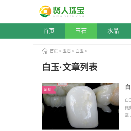
首页
玉石
水晶
首页
>
玉石
>
白玉
>
白玉·文章列表
白
原创
白
佩
戴
满
1