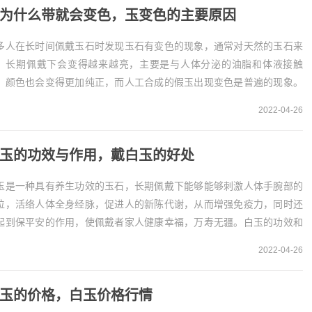
为什么带就会变色，玉变色的主要原因
多人在长时间佩戴玉石时发现玉石有变色的现象，通常对天然的玉石来
，长期佩戴下会变得越来越亮，主要是与人体分泌的油脂和体液接触
，颜色也会变得更加纯正，而人工合成的假玉出现变色是普遍的现象。
带了变色的原因1、性质所致
2022-04-26
多人应该都想知道玉...
玉的功效与作用，戴白玉的好处
玉是一种具有养生功效的玉石，长期佩戴下能够能够刺激人体手腕部的
位，活络人体全身经脉，促进人的新陈代谢，从而增强免疫力，同时还
起到保平安的作用，使佩戴者家人健康幸福，万寿无疆。白玉的功效和
用
2022-04-26
、防病健身《神农本草经》和《本草纲目》等...
玉的价格，白玉价格行情