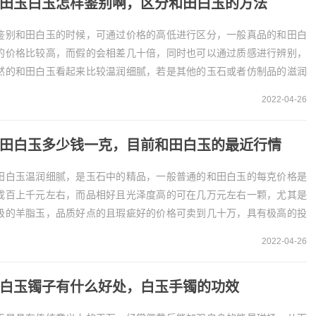
田玉白玉怎样鉴别啊，区分和田白玉的方法
鉴别和田白玉的时候，可通过价格的高低进行区分，一般真品的和田白
的价格比较高，而假的会相差几十倍，同时也可以通过质感进行辨别，
然的和田白玉看起来比较温润细腻，若是其他的玉石或者仿制品的滋润
油脂光泽都不及和田白玉。和田玉白玉的鉴别方法
2022-04-26
田白玉多少钱一克，目前和田白玉的最近行情
田白玉温润细腻，是玉石中的精品，一般普通的和田白玉的每克价格是
成百上千元左右，而品相好且光泽度高的可在几万元左右一颗，尤其是
级的羊脂玉，品质好点的且瑕疵好的价格可卖到几十万，具有极高的投
和收藏价值。和田白玉多少钱一克
2022-04-26
和田玉看起...
白玉镯子有什么好处，白玉手镯的功效