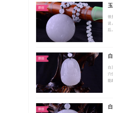
玉
原创
很
说
后
玉
很
白
原创
白
穴
能
作
1
白
原创