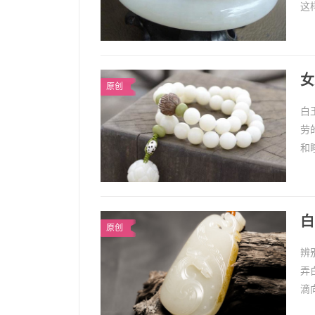
这
进
女
原创
白
劳
和
白
1
白
原创
辨
弄
滴
方