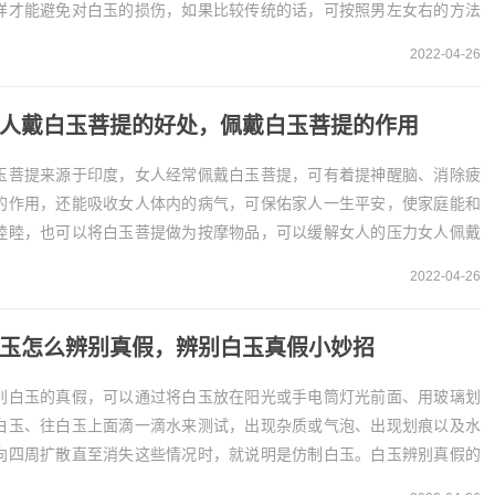
样才能避免对白玉的损伤，如果比较传统的话，可按照男左女右的方法
行佩戴。白玉镯子戴左手为宜1、白玉是温润而雅，...
2022-04-26
人戴白玉菩提的好处，佩戴白玉菩提的作用
玉菩提来源于印度，女人经常佩戴白玉菩提，可有着提神醒脑、消除疲
的作用，还能吸收女人体内的病气，可保佑家人一生平安，使家庭能和
睦睦，也可以将白玉菩提做为按摩物品，可以缓解女人的压力女人佩戴
玉菩提的作用
2022-04-26
、消除疲劳白玉菩提是印度罕见的...
玉怎么辨别真假，辨别白玉真假小妙招
别白玉的真假，可以通过将白玉放在阳光或手电筒灯光前面、用玻璃划
白玉、往白玉上面滴一滴水来测试，出现杂质或气泡、出现划痕以及水
向四周扩散直至消失这些情况时，就说明是仿制白玉。白玉辨别真假的
法1、光线照射