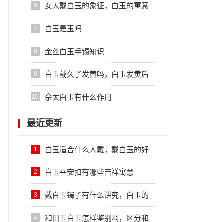
女人戴白玉的象征，白玉的寓意
6
白玉是玉吗
7
金丝白玉手镯知识
8
白玉戴久了发黄吗，白玉发黄后
9
的处理方法
佘太白玉有什么作用
10
最近更新
白玉适合什么人戴，戴白玉的好
1
处
白玉平安扣有哪些吉祥寓意
2
戴白玉镯子有什么讲究，白玉的
3
佩戴禁忌
和田玉白玉怎样鉴别啊，区分和
4