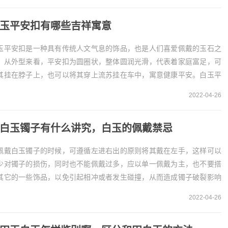
玉平安扣有哪些吉祥寓意
玉平安扣是一种具有传统人文气息的饰品，也是人们喜爱佩戴的玉石之
。从外型来看，平安扣为圆圈状，整体圆润光滑，代表着家庭富足，可
其挂在脖子上，也可以将其穿上流苏挂在车中，寓意健康平安。白玉平
扣的寓意 一白玉平安扣的外型看起来是有内外两个...
2022-04-26
白玉镯子有什么讲究，白玉的佩戴禁忌
佩戴白玉镯子的时候，可遵循左进右出的原则将其戴在左手，这样可以
少对镯子的损伤，同时也不能佩戴过多，应以单一佩戴为主，也不要搭
其它的一些饰品，以免引起相冲或者发生碰撞，从而造成镯子破裂影响
灵气，对运势不利。戴白玉镯子的讲究
2022-04-26
应左进...