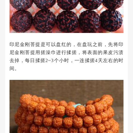
印尼金刚菩提是可以盘红的，在盘玩之前，先将印
尼金刚菩提用搓澡巾进行揉搓，将表面的果皮污渍
去掉，每日揉搓2~3个小时，一连揉搓4天左右的时
间。