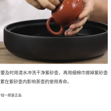
需要及时用清水冲洗干净紫砂壶，再用细棉巾擦掉紫砂壶
积累在紫砂壶内影响茶壶的使用寿命。
少钱一把是正品