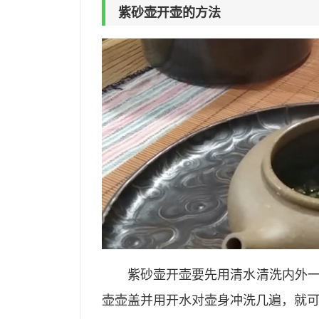
紫砂壶开壶的方法
紫砂壶开壶要先用清水清洗内外
壶壶盖并用开水对壶身冲洗几遍，就