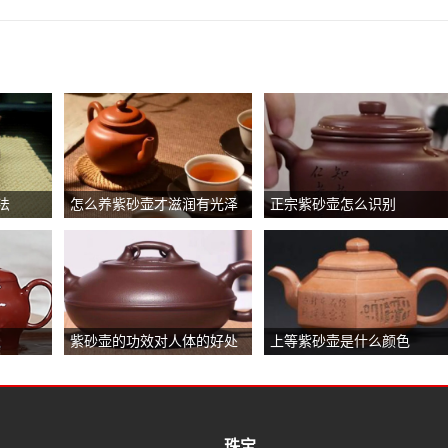
法
怎么养紫砂壶才滋润有光泽
正宗紫砂壶怎么识别
紫砂壶的功效对人体的好处
上等紫砂壶是什么颜色
珠宝