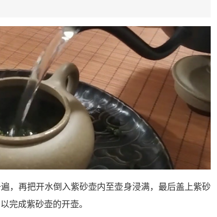
一遍，再把开水倒入紫砂壶内至壶身浸满，最后盖上紫砂
可以完成紫砂壶的开壶。