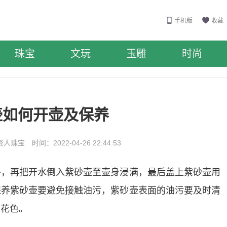
手机版
收藏
珠宝
文玩
玉雕
时尚
壶如何开壶及保养
珠宝 时间：2022-04-26 22:44:53
外，再把开水倒入紫砂壶至壶身浸满，最后盖上紫砂壶用
保养紫砂壶要避免接触油污，紫砂壶表面的油污要及时清
成花色。