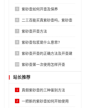
紫砂壶如何开壶及保养
5
二三百能买真紫砂壶吗，紫砂壶
6
大概多少钱一把是正品
紫砂壶开壶方法
7
紫砂壶包浆是什么意思?
8
紫砂壶开壶的正确方法及开壶建
9
议
紫砂壶第一次使用怎样开壶
10
站长推荐
真假紫砂壶的三种鉴别方法
1
一把新的紫砂壶如何开始使用
2