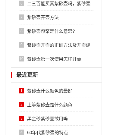
二三百能买真紫砂壶吗，紫砂壶
6
大概多少钱一把是正品
紫砂壶开壶方法
7
紫砂壶包浆是什么意思?
8
紫砂壶开壶的正确方法及开壶建
9
议
紫砂壶第一次使用怎样开壶
10
最近更新
紫砂壶什么颜色的最好
1
上等紫砂壶是什么颜色
2
黑金砂紫砂壶敢用吗
3
60年代紫砂壶的特点
4